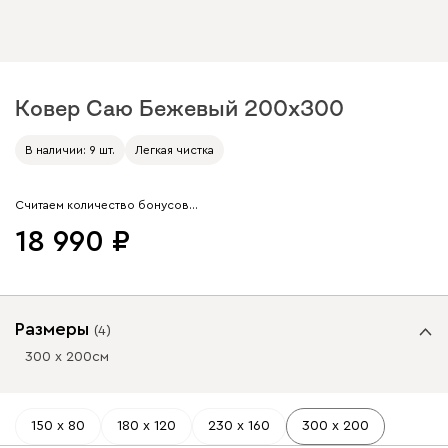
Ковер Саю Бежевый 200x300
Арт. 290714
В наличии: 9 шт.
Легкая чистка
Считаем количество бонусов…
18 990
Размеры
(
4
)
300 х 200
см
150 х 80
180 х 120
230 х 160
300 х 200