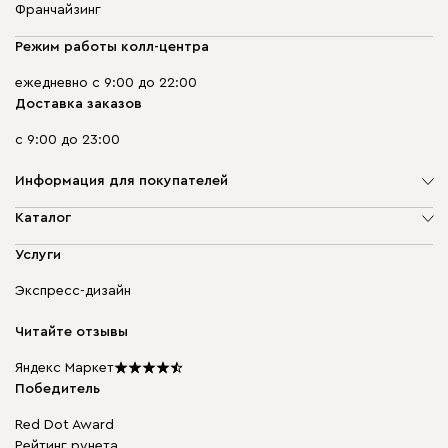
Франчайзинг
Режим работы колл-центра
ежедневно с 9:00 до 22:00
Доставка заказов
с 9:00 до 23:00
Информация для покупателей
О компании
Каталог
Адреса магазинов
Мягкая мебель
Услуги
Доставка и оплата
Корпусная мебель
Гарантия, обмен и возврат
Экспресс-дизайн
Бескаркасная мебель
диван.клуб
Модульная мебель
Карьера
Читайте отзывы
Столы и стулья
Карта сайта
Подарочные сертификаты
Яндекс Маркет
Мы в прессе
Победитель
Red Dot Award
Рейтинг рунета