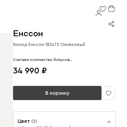
Енссон
Комод Енссон 182x72 Оливковый
Арт. 334312
Считаем количество бонусов…
34 990
В корзину
Цвет
(
5
)