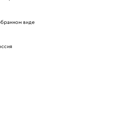
обранном виде
оссия