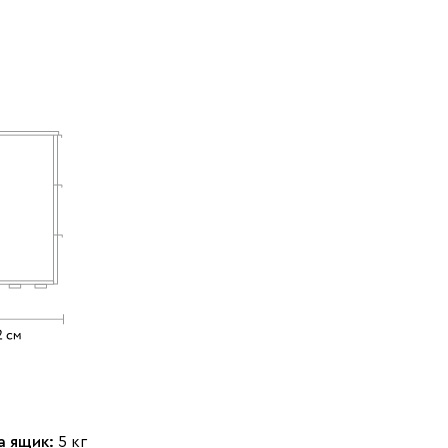
а ящик:
5 кг