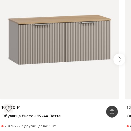
10 990
1
Обувница Енссон 99x44 Латте
О
В наличии в других цветах: 1 шт.
В