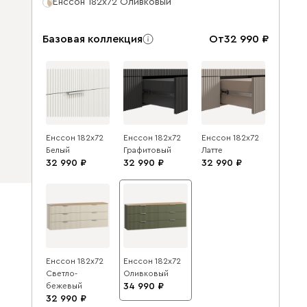
Енссон 182x72 Оливковый
Базовая коллекция
От
32 990
Енссон 182x72
Енссон 182x72
Енссон 182x72
Белый
Графитовый
Латте
32 990
32 990
32 990
Енссон 182x72
Енссон 182x72
Светло-
Оливковый
бежевый
34 990
32 990