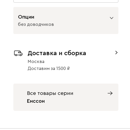
Опции
без доводчиков
Вид направляющих
Доставка и сборка
без доводчиков
с доводчиками
Москва
Доставим
за
1500
Все товары серии
Енссон