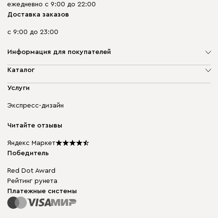
ежедневно с 9:00 до 22:00
Доставка заказов
с 9:00 до 23:00
Информация для покупателей
О компании
Каталог
Адреса магазинов
Мягкая мебель
Услуги
Доставка и оплата
Корпусная мебель
Гарантия, обмен и возврат
Экспресс-дизайн
Бескаркасная мебель
диван.клуб
Модульная мебель
Карьера
Читайте отзывы
Столы и стулья
Карта сайта
Подарочные сертификаты
Яндекс Маркет
Мы в прессе
Победитель
Red Dot Award
Рейтинг рунета
Платежные системы