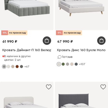
-8%
по промокоду
-8%
по промокоду
61 990
47 990
Кровать Даймант-П 160 Велюр Светло-серый
Кровать Динс 160 Букле Молоч
В наличии в других
1
отзыв
цветах: 2 шт.
+107
+67