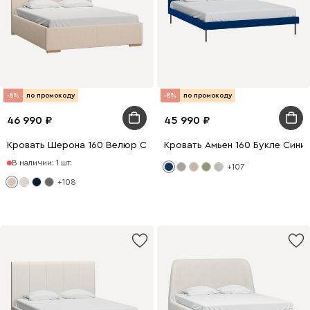
-8%
по промокоду
-8%
по промокоду
46 990
45 990
Кровать Шерона 160 Велюр Светло-бежевый
Кровать Амьен 160 Букле Сини
В наличии: 1 шт.
+107
+108