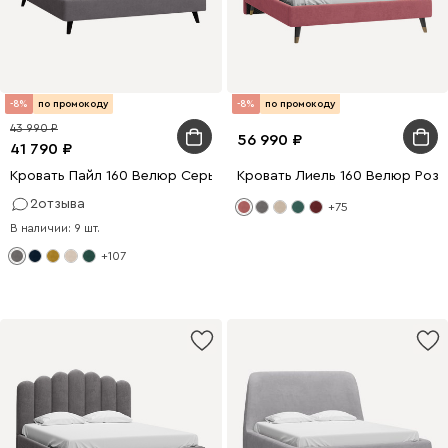
-8%
по промокоду
-8%
по промокоду
43 990
56 990
41 790
Кровать Пайл 160 Велюр Серый
Кровать Лиель 160 Велюр Роз
2
отзыва
+75
В наличии: 9 шт.
+107