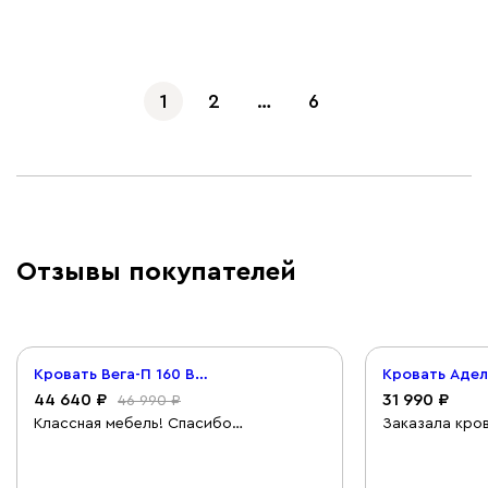
Показать еще
1
2
…
6
Отзывы покупателей
Кровать Вега-П 160 Велюр Бежевый
44 640
31 990
46 990
Классная мебель! Спасибо
Заказала кров
управляющей магазина, Марине,
Энлек. Были с
помогла все подобрать. Собрали
лучше выбрат