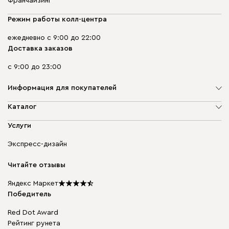
Франчайзинг
Режим работы колл-центра
ежедневно с 9:00 до 22:00
Доставка заказов
с 9:00 до 23:00
Информация для покупателей
О компании
Каталог
Адреса магазинов
Мягкая мебель
Услуги
Доставка и оплата
Корпусная мебель
Гарантия, обмен и возврат
Экспресс-дизайн
Бескаркасная мебель
диван.клуб
Модульная мебель
Карьера
Читайте отзывы
Столы и стулья
Карта сайта
Подарочные сертификаты
Яндекс Маркет
Мы в прессе
Победитель
Red Dot Award
Рейтинг рунета