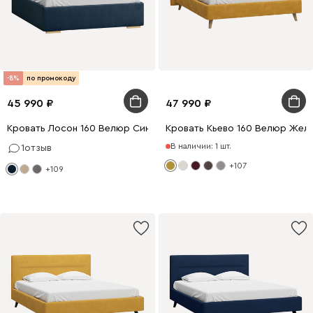
-8%
по промокоду
45 990
47 990
Кровать Лосон 160 Велюр Синий
Кровать Кьево 160 Велюр Жел
В наличии: 1 шт.
1
отзыв
+107
+109