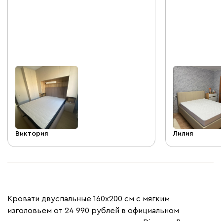
быстро. Теперь дома красота 😊
провели каче
даже предост
образцы ткани
примерить её 
была быстрая 
менеджеры все
Услугу сборк
день после до
часа и вот, у
уютная и удоб
красиво смот
спина на нем 
обращусь в эт
Виктория
Лилия
Кровати двуспальные 160х200 см с мягким
изголовьем от 24 990 рублей в официальном