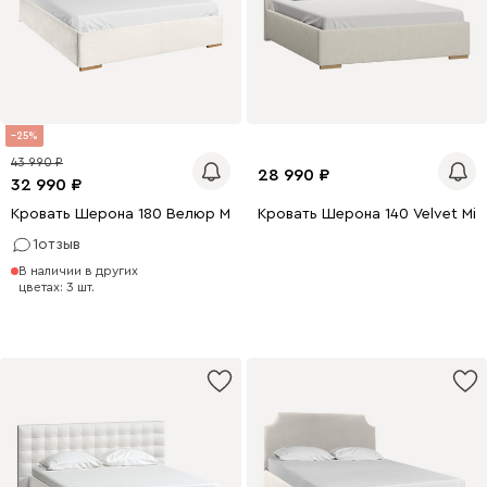
25
43 990
28 990
32 990
Кровать Шерона 180 Велюр Молочный
Кровать Шерона 140 Velvet Milk
1
отзыв
200 x 140
200 x 160
В наличии в других
200 x 180
цветах: 3 шт.
0 x 180
200 x 140
0 x 160