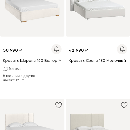
50 990
42 990
Кровать Шерона 160 Велюр Молочный
Кровать Сиена 180 Молочный
1
отзыв
200 x 180
200 x 140
В наличии в других
200 x 160
200 x 200
цветах: 12 шт.
0 x 160
200 x 140
0 x 180