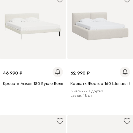
46 990
62 990
Кровать Амьен 180 Букле Белый
Кровать Фостер 160 Шенилл М
В наличии в других
0 x 180
200 x 140
цветах: 18 шт.
0 x 160
200 x 160
200 x 140
200 x 180