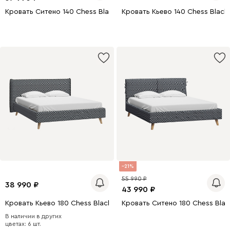
Кровать Ситено 140 Chess Black
Кровать Кьево 140 Chess Black
0 x 140
200 x 160
200 x 140
200 x 180
0 x 180
21
55 990
38 990
43 990
Кровать Кьево 180 Chess Black
Кровать Ситено 180 Chess Blac
В наличии в других
200 x 180
200 x 140
цветах: 6 шт.