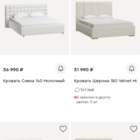
36 990
31 990
Кровать Сиена 140 Молочный
Кровать Шерона 180 Velvet Milk
1
отзыв
0 x 140
200 x 160
В наличии в других
0 x 180
200 x 200
цветах: 3 шт.
200 x 180
200 x 140
200 x 160