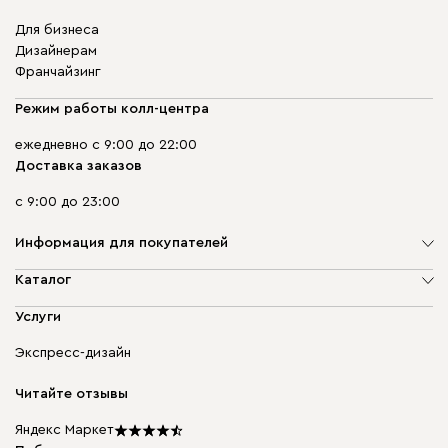
Для бизнеса
Дизайнерам
Франчайзинг
Режим работы колл-центра
ежедневно с 9:00 до 22:00
Доставка заказов
с 9:00 до 23:00
Информация для покупателей
О компании
Каталог
Адреса магазинов
Мягкая мебель
Услуги
Доставка и оплата
Корпусная мебель
Гарантия, обмен и возврат
Экспресс-дизайн
Бескаркасная мебель
диван.клуб
Модульная мебель
Карьера
Читайте отзывы
Столы и стулья
Карта сайта
Подарочные сертификаты
Яндекс Маркет
Мы в прессе