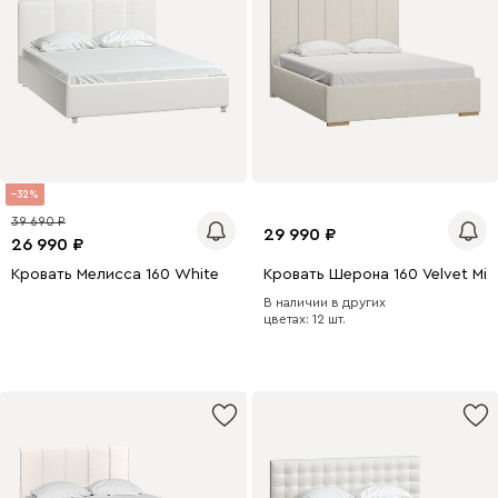
32
39 690
29 990
26 990
Кровать Мелисса 160 White
Кровать Шерона 160 Velvet Milk
В наличии в других
цветах: 12 шт.
200 x 160
200 x 140
200 x 180