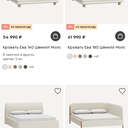
-8%
по промокоду
-8%
по промокоду
54 990
61 990
Кровать Ева 140 Шенилл Молочный
Кровать Ева 180 Шенилл Моло
В наличии в других
+41
цветах: 5 шт.
+41
200 x 180
200 x 140
200 x 160
0 x 140
200 x 160
0 x 180