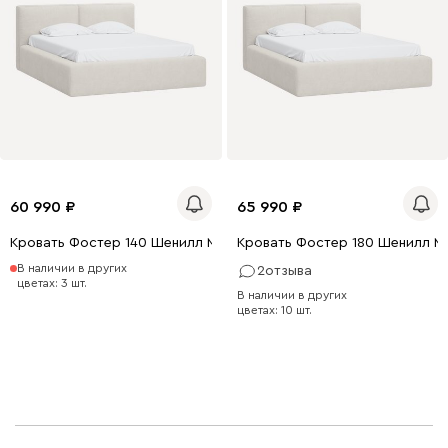
60 990
65 990
Кровать Фостер 140 Шенилл Молочный
Кровать Фостер 180 Шенилл М
В наличии в других
2
отзыва
цветах: 3 шт.
В наличии в других
цветах: 10 шт.
0 x 140
200 x 160
200 x 180
200 x 140
0 x 180
200 x 160