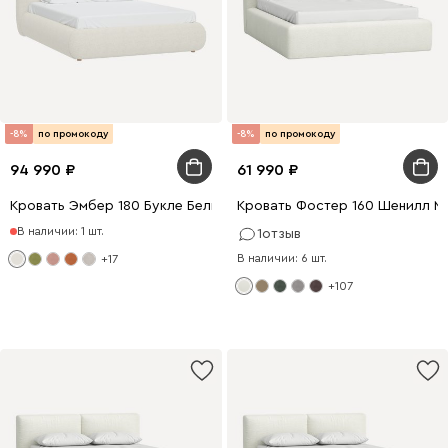
-8%
по промокоду
-8%
по промокоду
94 990
61 990
Кровать Эмбер 180 Букле Белый
Кровать Фостер 160 Шенилл М
В наличии: 1 шт.
1
отзыв
В наличии: 6 шт.
+17
+107
0 x 180
200 x 140
0 x 160