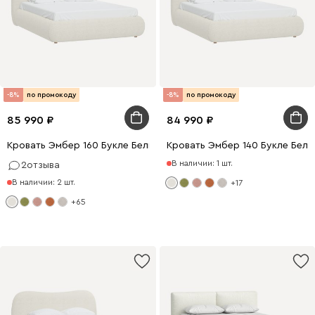
-8%
по промокоду
-8%
по промокоду
85 990
84 990
Кровать Эмбер 160 Букле Белый
Кровать Эмбер 140 Букле Белы
В наличии: 1 шт.
2
отзыва
В наличии: 2 шт.
+17
+65
200 x 140
200 x 160
0 x 160
200 x 140
200 x 180
0 x 180