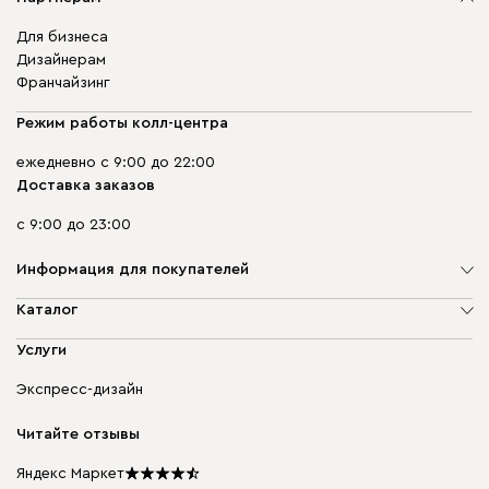
Для бизнеса
Дизайнерам
Франчайзинг
Режим работы колл-центра
ежедневно с 9:00 до 22:00
Доставка заказов
с 9:00 до 23:00
Информация для покупателей
О компании
Каталог
Адреса магазинов
Мягкая мебель
Услуги
Доставка и оплата
Корпусная мебель
Гарантия, обмен и возврат
Экспресс-дизайн
Бескаркасная мебель
диван.клуб
Модульная мебель
Карьера
Читайте отзывы
Столы и стулья
Карта сайта
Подарочные сертификаты
Яндекс Маркет