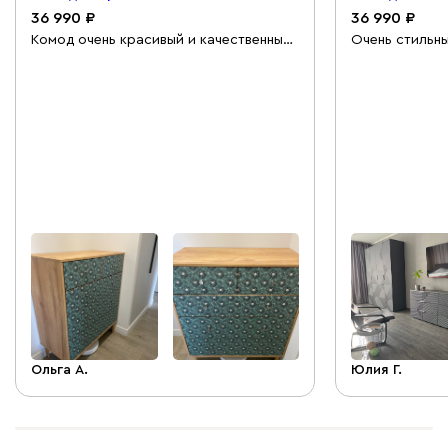
36 990
36 990
Комод очень красивый и качественный!
Очень стильн
Муж собрал без проблем, сказал что
комод! В пар
качественнее мебели в руках не
отлично! Поку
держал! Девушка менеджер очень
вежливо проконсультировала, ребята
из доставки позитивные и приветливые,
не смотря на поздний час доставки)
спасибо!
Ольга А.
Юлия Г.