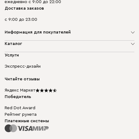
ежедневно с 9:00 до 22:00
Доставка заказов
с 9:00 до 23:00
Информация для покупателей
О компании
Каталог
Адреса магазинов
Мягкая мебель
Услуги
Доставка и оплата
Корпусная мебель
Гарантия, обмен и возврат
Экспресс-дизайн
Бескаркасная мебель
диван.клуб
Модульная мебель
Карьера
Читайте отзывы
Столы и стулья
Карта сайта
Подарочные сертификаты
Яндекс Маркет
Мы в прессе
Победитель
Red Dot Award
Рейтинг рунета
Платежные системы