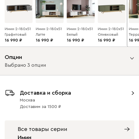
Имин 2-180x51
Имин 2-180x51
Имин 2-180x51
Имин 2-180x51
Имин 
Графитовый
Латте
Белый
Оливковый
Терр
16 990
16 990
16 990
16 990
16 9
Опции
Выбрано 3 опции
Вариант исполнения
Доставка и сборка
ящики справа
ящики слева
Москва
Доставим
за
1500
Вид петель
с доводчиками
без доводчиков
Все товары серии
Имин