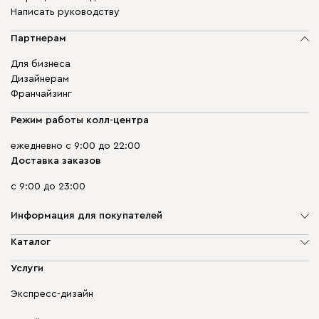
Написать руководству
Партнерам
Для бизнеса
Дизайнерам
Франчайзинг
Режим работы колл-центра
ежедневно с 9:00 до 22:00
Доставка заказов
с 9:00 до 23:00
Информация для покупателей
О компании
Каталог
Адреса магазинов
Мягкая мебель
Услуги
Доставка и оплата
Корпусная мебель
Гарантия, обмен и возврат
Экспресс-дизайн
Бескаркасная мебель
диван.клуб
Модульная мебель
Карьера