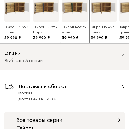
Тайрон 165x93
Тайрон 165x93
Тайрон 165x93
Тайрон 165x93
Тайро
Пальма ​
Шарм ​
Атом
Богема ​
Гранд 
39 990
39 990
39 990
39 990
39 9
Опции
Выбрано 3 опции
Вид направляющих
Доставка и сборка
с доводчиками
без доводчиков
Москва
Доставим
за
1500
Вид петель
без доводчиков
с доводчиками
Все товары серии
Тайрон