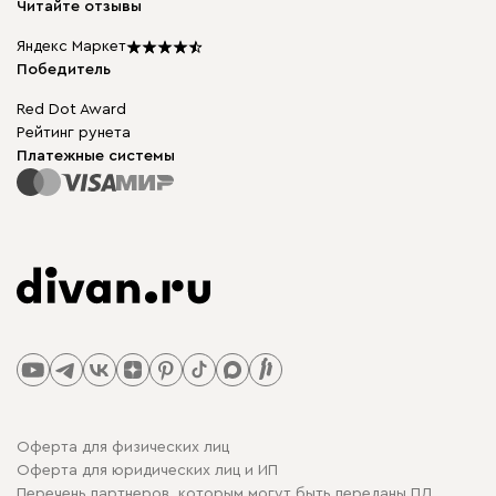
Читайте отзывы
Столы и стулья
Карта сайта
Подарочные сертификаты
Яндекс Маркет
Мы в прессе
Победитель
Red Dot Award
Рейтинг рунета
Платежные системы
Оферта для физических лиц
Оферта для юридических лиц и ИП
Перечень партнеров, которым могут быть переданы ПД