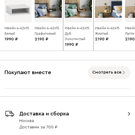
Ивейн 4-42x15
Ивейн 4-42x15
Ивейн 4-42x15
Ивейн 4-42x15
Ивейн
Белый
Графитовый
Дуб
Желтый
Латте
1990
2190
Золотистый
2190
2190
1990
Покупают вместе
Смотреть все
Доставка и сборка
Москва
Доставим
за
700