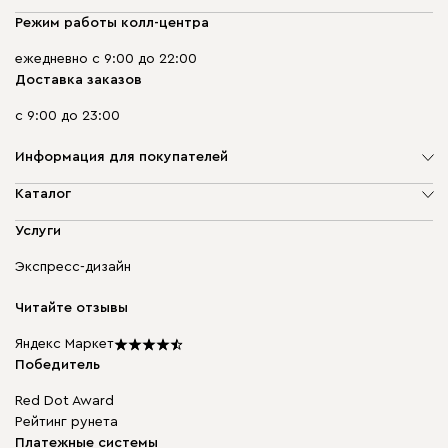
Режим работы колл-центра
ежедневно с 9:00 до 22:00
Доставка заказов
с 9:00 до 23:00
Информация для покупателей
О компании
Каталог
Адреса магазинов
Мягкая мебель
Услуги
Доставка и оплата
Корпусная мебель
Гарантия, обмен и возврат
Экспресс-дизайн
Бескаркасная мебель
диван.клуб
Модульная мебель
Карьера
Читайте отзывы
Столы и стулья
Карта сайта
Подарочные сертификаты
Яндекс Маркет
Мы в прессе
Победитель
Red Dot Award
Рейтинг рунета
Платежные системы