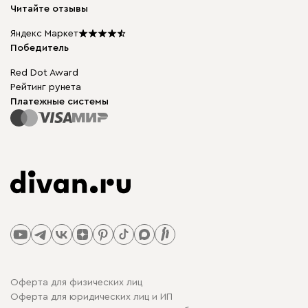
Карьера
Читайте отзывы
Столы и стулья
Карта сайта
Подарочные сертификаты
Яндекс Маркет
Мы в прессе
Победитель
Red Dot Award
Рейтинг рунета
Платежные системы
Оферта для физических лиц
Оферта для юридических лиц и ИП