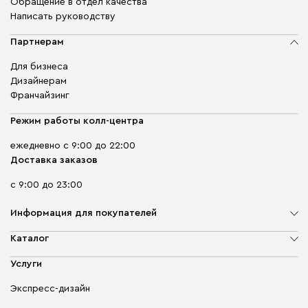
Обращение в отдел качества
Написать руководству
Партнерам
Для бизнеса
Дизайнерам
Франчайзинг
Режим работы колл-центра
ежедневно с 9:00 до 22:00
Доставка заказов
с 9:00 до 23:00
Информация для покупателей
О компании
Каталог
Адреса магазинов
Мягкая мебель
Услуги
Доставка и оплата
Корпусная мебель
Гарантия, обмен и возврат
Экспресс-дизайн
Бескаркасная мебель
диван.клуб
Модульная мебель