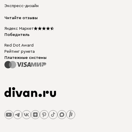
Корпусная мебель
Гарантия, обмен и возврат
Экспресс-дизайн
Бескаркасная мебель
диван.клуб
Модульная мебель
Карьера
Читайте отзывы
Столы и стулья
Карта сайта
Подарочные сертификаты
Яндекс Маркет
Мы в прессе
Победитель
Red Dot Award
Рейтинг рунета
Платежные системы