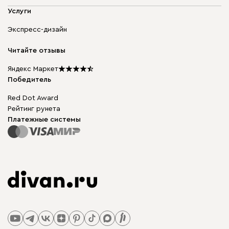
Адреса магазинов
Мягкая мебель
Услуги
Доставка и оплата
Корпусная мебель
Гарантия, обмен и возврат
Экспресс-дизайн
Бескаркасная мебель
диван.клуб
Модульная мебель
Карьера
Читайте отзывы
Столы и стулья
Карта сайта
Подарочные сертификаты
Яндекс Маркет
Мы в прессе
Победитель
Red Dot Award
Рейтинг рунета
Платежные системы