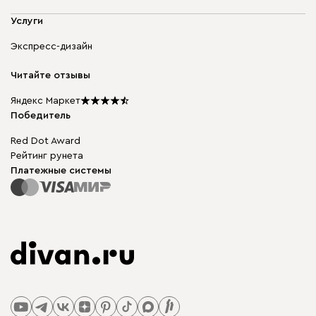
Адреса магазинов
Мягкая мебель
Услуги
Доставка и оплата
Корпусная мебель
Гарантия, обмен и возврат
Экспресс-дизайн
Бескаркасная мебель
диван.клуб
Модульная мебель
Карьера
Читайте отзывы
Столы и стулья
Карта сайта
Подарочные сертификаты
Яндекс Маркет
Мы в прессе
Победитель
Red Dot Award
Рейтинг рунета
Платежные системы