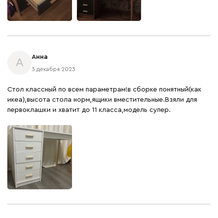
Анна
А
3 декабря 2023
Стол классный по всем параметрам!в сборке понятный(как
икеа),высота стола норм,ящики вместительные.Взяли для
первоклашки и хватит до 11 класса,модель супер.