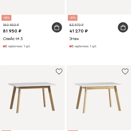
55
51
180 950
83 970
81 950
41 270
Спейс-М 3
Этен
В наличии: 1 шт.
В наличии: 1 шт.