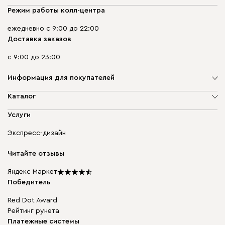
Режим работы колл-центра
ежедневно с 9:00 до 22:00
Доставка заказов
с 9:00 до 23:00
Информация для покупателей
О компании
Каталог
Адреса магазинов
Мягкая мебель
Услуги
Доставка и оплата
Корпусная мебель
Гарантия, обмен и возврат
Экспресс-дизайн
Бескаркасная мебель
диван.клуб
Модульная мебель
Карьера
Читайте отзывы
Столы и стулья
Карта сайта
Подарочные сертификаты
Яндекс Маркет
Мы в прессе
Победитель
Red Dot Award
Рейтинг рунета
Платежные системы