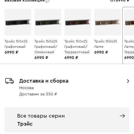
Базовая коллекция
От
6990
Трэйс 150x25
Трэйс 150x25
Трэйс 150x25
Трэйс 150x25
Трэйс
Графитовый
Графитовый/
Графитовый/
Латте
Латте
6990
Оливковый
Терракотовый
6990
Терр
6990
6990
6990
Доставка и сборка
Москва
Доставим
за
350
Все товары серии
Трэйс