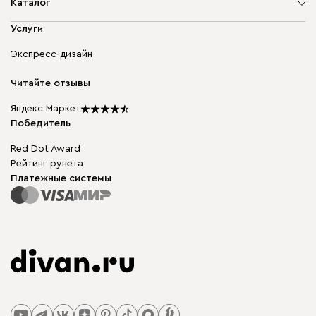
О компании
Каталог
Адреса магазинов
Мягкая мебель
Услуги
Доставка и оплата
Корпусная мебель
Гарантия, обмен и возврат
Экспресс-дизайн
Бескаркасная мебель
диван.клуб
Модульная мебель
Карьера
Читайте отзывы
Столы и стулья
Карта сайта
Подарочные сертификаты
Яндекс Маркет
Мы в прессе
Победитель
Red Dot Award
Рейтинг рунета
Платежные системы