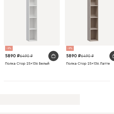
9
9
5890
5890
6490
6490
Полка Стор 25x136 Белый
Полка Стор 25x136 Латте