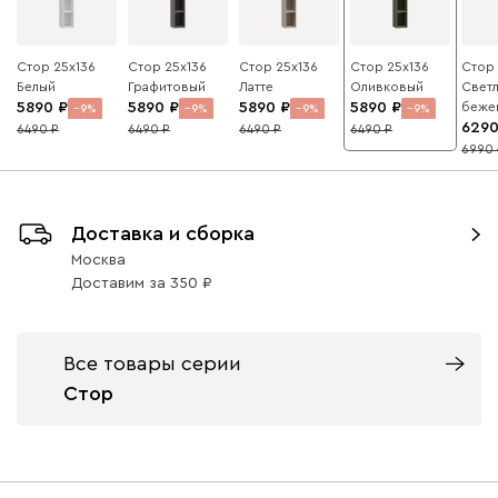
Стор 25x136
Стор 25x136
Стор 25x136
Стор 25x136
Стор 
Белый
Графитовый
Латте
Оливковый
Светл
5890
5890
5890
5890
беже
9
9
9
9
629
6490
6490
6490
6490
6990
Доставка и сборка
Москва
Доставим
за
350
Все товары серии
Стор