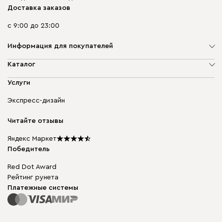
Доставка заказов
с 9:00 до 23:00
Информация для покупателей
О компании
Каталог
Адреса магазинов
Мягкая мебель
Услуги
Доставка и оплата
Корпусная мебель
Гарантия, обмен и возврат
Экспресс-дизайн
Бескаркасная мебель
диван.клуб
Модульная мебель
Карьера
Читайте отзывы
Столы и стулья
Карта сайта
Подарочные сертификаты
Яндекс Маркет
Мы в прессе
Победитель
Red Dot Award
Рейтинг рунета
Платежные системы