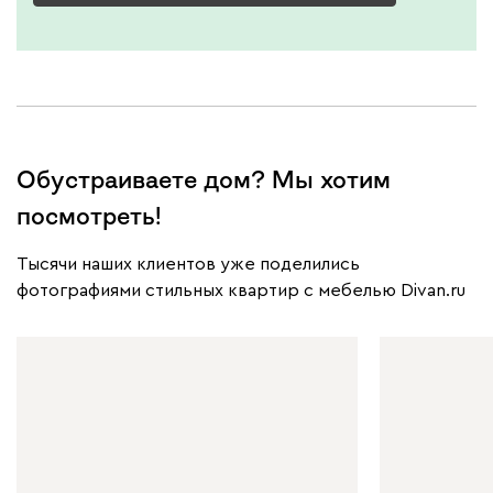
230
240
396
695
997
Дарте
4090
Обустраиваете дом? Мы хотим
посмотреть!
Тысячи наших клиентов уже поделились
фотографиями стильных квартир с мебелью Divan.ru
Графит
Серый
Терракота
Тёмно-синий