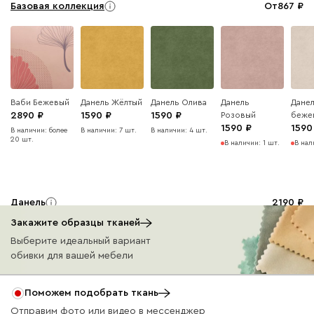
Базовая коллекция
От
867
Ваби Бежевый
Данель Жёлтый
Данель Олива
Данель
Данел
2890
1590
1590
Розовый
беже
1590
1590
В наличии: более
В наличии: 7 шт.
В наличии: 4 шт.
20 шт.
В наличии: 1 шт.
В нал
Данель
2190
Закажите образцы тканей
Выберите идеальный вариант
обивки для вашей мебели
Поможем подобрать ткань
Бежевый
Графит
Изумруд
Терракота
Отправим фото или видео в мессенджер