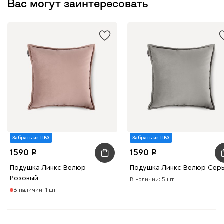
Вас могут заинтересовать
Бежевый
Изумруд
Марсала
Молочный
Мята
Мола
2390
Жёлтый
Песочный
Розовый
Светло-серый
Серы
Забрать из ПВЗ
Забрать из ПВЗ
1590
1590
Ланза
2390
Подушка Линкс Велюр
Подушка Линкс Велюр Сер
Розовый
В наличии: 5 шт.
В наличии: 1 шт.