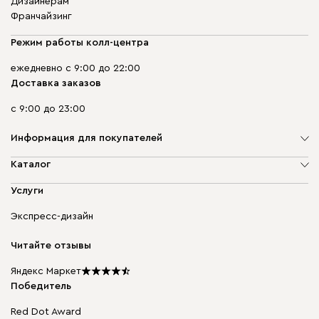
Дизайнерам
Франчайзинг
Режим работы колл-центра
ежедневно с 9:00 до 22:00
Доставка заказов
с 9:00 до 23:00
Информация для покупателей
О компании
Каталог
Адреса магазинов
Мягкая мебель
Услуги
Доставка и оплата
Корпусная мебель
Гарантия, обмен и возврат
Экспресс-дизайн
Бескаркасная мебель
диван.клуб
Модульная мебель
Карьера
Читайте отзывы
Столы и стулья
Карта сайта
Подарочные сертификаты
Яндекс Маркет
Мы в прессе
Победитель
Red Dot Award