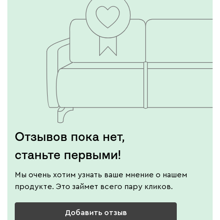
Вайт
Латте
Терра
Альтеа
3490
Отзывов пока нет,
станьте первыми!
Бежевый
Графит
Молочный
Серый
Мы очень хотим узнать ваше мнение о нашем
продукте. Это займет всего пару кликов.
Атмосфера
3490
Добавить отзыв