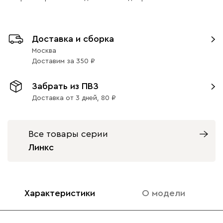
Ультра
2190
Доставка и сборка
Москва
Доставим
за
350
Забрать из ПВЗ
Айвори (Ivory)
Горчичный
Дымчатый
Коралловый
Минт 
(Mustard)
(Smoke)
(Coral)
Доставка от 3 дней,
80
Бентори
2190
Все товары серии
Линкс
Бежевый
Графит
Кофе
Олива
Песо
Характеристики
О модели
Онли
2190