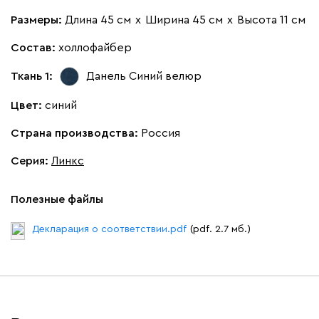
Размеры:
Длина 45 см
х
Ширина 45 см
х
Высота 11 см
Состав:
холлофайбер
Ткань 1:
Данель Синий
велюр
020
120
236
240
310
Цвет:
синий
Вертикаль
2390
Страна производства:
Россия
Серия
:
Линкс
Полезные файлы
000
490
795
910
930
Декларация о соответствии.pdf
(pdf. 2.7 мб.)
Геста
2390