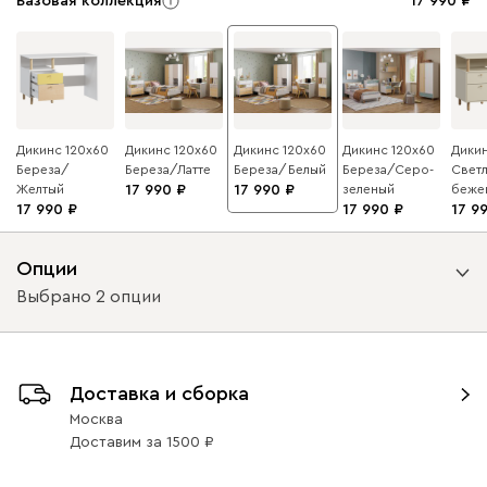
Базовая коллекция
17 990
Дикинс 120x60
Дикинс 120x60
Дикинс 120x60
Дикинс 120x60
Дикин
Береза/
Береза/Латте
Береза/Белый
Береза/Серо-
Светл
Желтый
17 990
17 990
зеленый
беже
17 990
17 990
17 9
Опции
Выбрано 2 опции
Вариант исполнения
Доставка и сборка
ящики слева
ящики справа
Москва
Доставим
за
1500
Вид направляющих