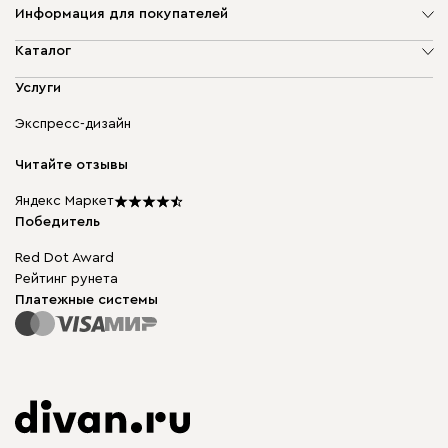
Информация для покупателей
О компании
Каталог
Адреса магазинов
Мягкая мебель
Услуги
Доставка и оплата
Корпусная мебель
Гарантия, обмен и возврат
Экспресс-дизайн
Бескаркасная мебель
диван.клуб
Модульная мебель
Карьера
Читайте отзывы
Столы и стулья
Карта сайта
Мы в прессе
Яндекс Маркет
Победитель
Red Dot Award
Рейтинг рунета
Платежные системы