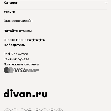
О компании
Каталог
Адреса магазинов
Мягкая мебель
Услуги
Доставка и оплата
Корпусная мебель
Гарантия, обмен и возврат
Экспресс-дизайн
Бескаркасная мебель
диван.клуб
Модульная мебель
Карьера
Читайте отзывы
Столы и стулья
Карта сайта
Подарочные сертификаты
Яндекс Маркет
Мы в прессе
Победитель
Red Dot Award
Рейтинг рунета
Платежные системы