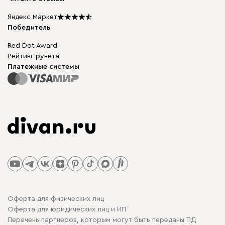
Столы и стулья
Карта сайта
Подарочные сертификаты
Яндекс Маркет
Мы в прессе
Победитель
Red Dot Award
Рейтинг рунета
Платежные системы
Оферта для физических лиц
Оферта для юридических лиц и ИП
Перечень партнеров, которым могут быть переданы ПД