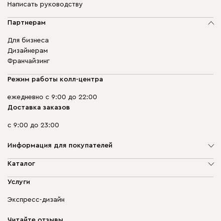
Написать руководству
Партнерам
Для бизнеса
Дизайнерам
Франчайзинг
Режим работы колл-центра
ежедневно с 9:00 до 22:00
Доставка заказов
с 9:00 до 23:00
Информация для покупателей
О компании
Каталог
Адреса магазинов
Мягкая мебель
Услуги
Доставка и оплата
Корпусная мебель
Гарантия, обмен и возврат
Экспресс-дизайн
Бескаркасная мебель
диван.клуб
Модульная мебель
Карьера
Читайте отзывы