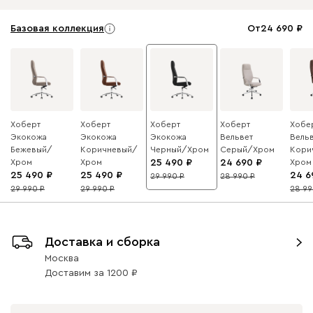
Базовая коллекция
От
24 690
Хоберт
Хоберт
Хоберт
Хоберт
Хобе
Экокожа
Экокожа
Экокожа
Вельвет
Вель
Бежевый/
Коричневый/
Черный/Хром
Серый/Хром
Кори
Хром
Хром
25 490
24 690
Хром
25 490
25 490
24 6
29 990
28 990
15
15
29 990
29 990
28 9
15
15
15
Доставка и сборка
Москва
Доставим
за
1200