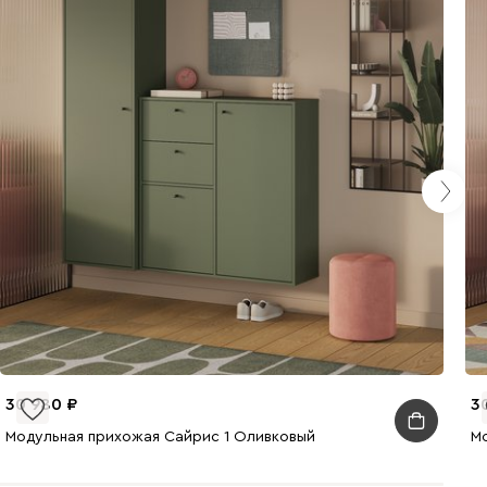
30 980
3
Модульная прихожая Сайрис 1 Оливковый
М