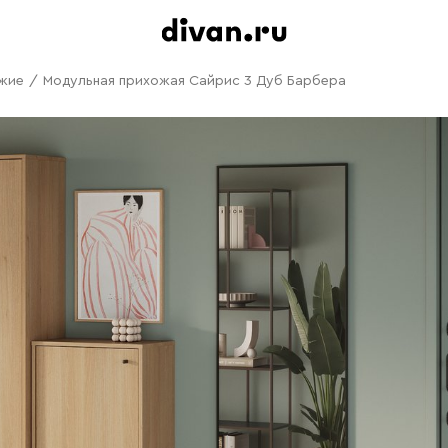
жие
/
Модульная прихожая Сайрис 3 Дуб Барбера