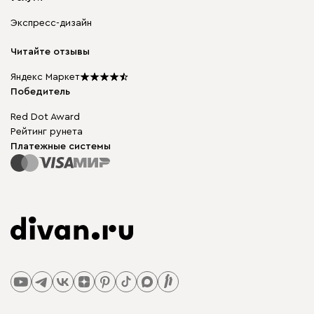
Доставка и оплата
Корпусная мебель
Гарантия, обмен и возврат
Экспресс-дизайн
Бескаркасная мебель
диван.клуб
Модульная мебель
Карьера
Читайте отзывы
Столы и стулья
Карта сайта
Подарочные сертификаты
Яндекс Маркет
Мы в прессе
Победитель
Red Dot Award
Рейтинг рунета
Платежные системы