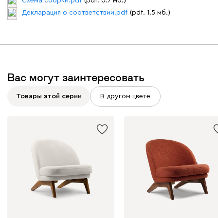
Схема сборки.pdf
(pdf. 0.7 мб.)
Вайт
Латте
Терра
Декларация о соответствии.pdf
(pdf. 1.5 мб.)
Альтеа
51 990
Вас могут заинтересовать
Товары этой серии
В другом цвете
Бежевый
Графит
Молочный
Серый
Атмосфера
51 990
230
240
396
695
997