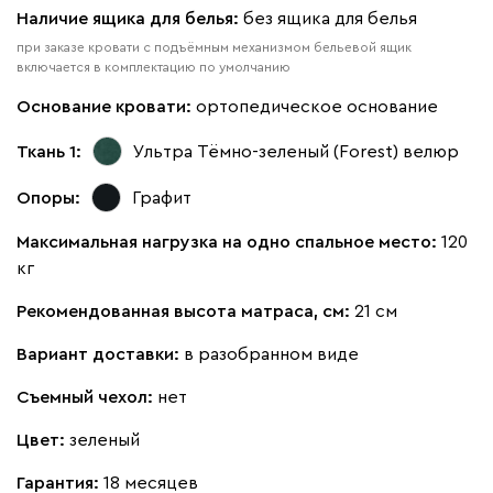
Наличие ящика для белья:
без ящика для белья
при заказе кровати с подъёмным механизмом бельевой ящик
включается в комплектацию по умолчанию
Основание кровати:
ортопедическое основание
Ткань 1:
Ультра Тёмно-зеленый (Forest)
велюр
Жёлтый
Олива
Песочный
Розовый
Свет
Опоры:
Графит
Ланза
45 990
Максимальная нагрузка на одно спальное место:
120
кг
Рекомендованная высота матраса, см:
21 см
Вариант доставки:
в разобранном виде
Бежевый
Вишневый
Голубой
Графит
Зеле
Съемный чехол:
нет
Кларинс
48 990
Цвет:
зеленый
Гарантия:
18 месяцев