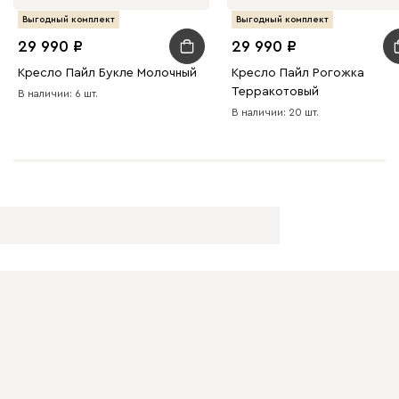
Дарте
57 990
Выгодный комплект
Выгодный комплект
29 990
29 990
Кресло Пайл Букле Молочный
Кресло Пайл Рогожка
Терракотовый
В наличии: 6 шт.
В наличии: 20 шт.
Графит
Серый
Терракота
Тёмно-синий