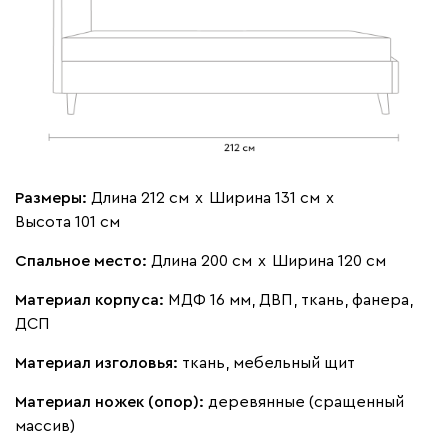
020
120
236
240
310
Вертикаль
45 990
Размеры:
Длина 212 см
х
Ширина 131 см
х
000
490
795
910
930
Высота 101 см
Геста
45 990
Спальное место:
Длина 200 см
х
Ширина 120 см
Материал корпуса:
МДФ 16 мм, ДВП, ткань, фанера,
ДСП
Материал изголовья:
ткань, мебельный щит
Бежевый
Изумруд
Марсала
Молочный
Мята
Материал ножек (опор):
деревянные (сращенный
массив)
Мола
45 990