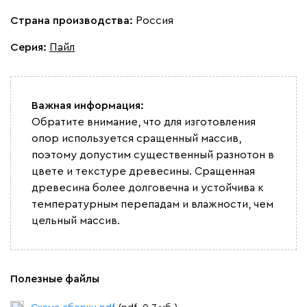
Страна производства:
Россия
Серия
:
Пайл
100
130
690
695
792
Винтер
48 990
Важная информация:
Обратите внимание, что для изготовления
опор используется сращенный массив,
поэтому допустим существенный разнотон в
цвете и текстуре древесины. Сращенная
Виридис
Клэй
Мустард
Оранж
пион
древесина более долговечна и устойчива к
температурным перепадам и влажности, чем
цельный массив.
Букле
51 990
Полезные файлы