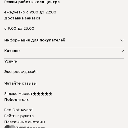
Режим работы колл-центра
ежедневно с 9:00 до 22:00
Доставка заказов
с 9:00 до 23:00
Информация для покупателей
О компании
Каталог
Адреса магазинов
Мягкая мебель
Услуги
Доставка и оплата
Корпусная мебель
Гарантия, обмен и возврат
Экспресс-дизайн
Бескаркасная мебель
диван.клуб
Модульная мебель
Карьера
Читайте отзывы
Столы и стулья
Карта сайта
Подарочные сертификаты
Яндекс Маркет
Мы в прессе
Победитель
Red Dot Award
Рейтинг рунета
Платежные системы