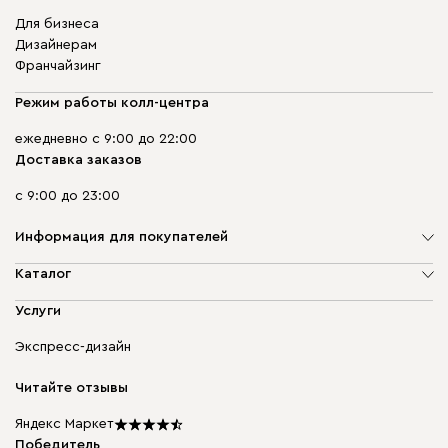
Для бизнеса
Дизайнерам
Франчайзинг
Режим работы колл-центра
ежедневно с 9:00 до 22:00
Доставка заказов
с 9:00 до 23:00
Информация для покупателей
О компании
Каталог
Адреса магазинов
Мягкая мебель
Услуги
Доставка и оплата
Корпусная мебель
Гарантия, обмен и возврат
Экспресс-дизайн
Бескаркасная мебель
диван.клуб
Модульная мебель
Карьера
Читайте отзывы
Столы и стулья
Карта сайта
Подарочные сертификаты
Яндекс Маркет
Мы в прессе
Победитель