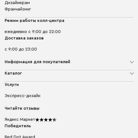
Дизайнерам
Франчайзинг
Режим работы колл-центра
ежедневно с 9:00 до 22:00
Доставка заказов
с 9:00 до 23:00
Информация для покупателей
О компании
Каталог
Адреса магазинов
Мягкая мебель
Услуги
Доставка и оплата
Корпусная мебель
Гарантия, обмен и возврат
Экспресс-дизайн
Бескаркасная мебель
диван.клуб
Модульная мебель
Карьера
Читайте отзывы
Столы и стулья
Карта сайта
Подарочные сертификаты
Яндекс Маркет
Мы в прессе
Победитель
Red Dot Award