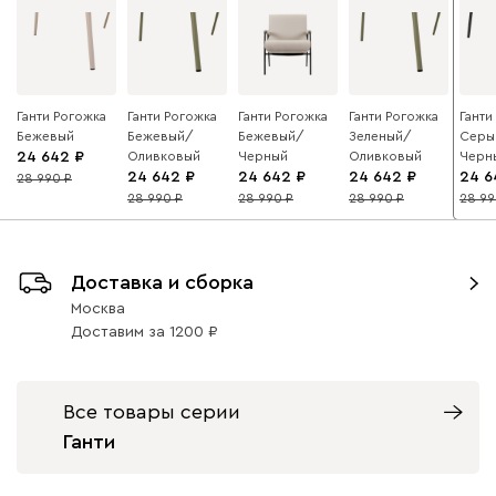
Ганти Рогожка
Ганти Рогожка
Ганти Рогожка
Ганти Рогожка
Ганти
Бежевый
Бежевый/
Бежевый/
Зеленый/
Серы
24 642
Оливковый
Черный
Оливковый
Черн
24 642
24 642
24 642
24 6
28 990
15
28 990
28 990
28 990
28 9
15
15
15
15
Доставка и сборка
Москва
Доставим
за
1200
Все товары серии
Ганти