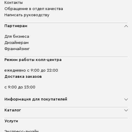
Контакты
Обращение в отдел качества
Написать руководству
Партнерам
Для бизнеса
Дизайнерам
Франчайзинг
Режим работы колл-центра
ежедневно с 9:00 до 22:00
Доставка заказов
с 9:00 до 23:00
Информация для покупателей
О компании
Каталог
Адреса магазинов
Мягкая мебель
Услуги
Доставка и оплата
Корпусная мебель
Гарантия, обмен и возврат
Экспресс-дизайн