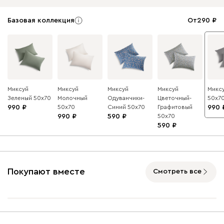
Базовая коллекция
От
290
Миксуй
Миксуй
Миксуй
Миксуй
Микс
Зеленый 50x70
Молочный
Одуванчики-
Цветочный-
50x7
990
50x70
Синий 50x70
Графитовый
990
990
590
50x70
590
Покупают вместе
Смотреть все