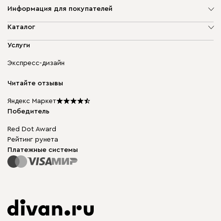
Информация для покупателей
О компании
Каталог
Адреса магазинов
Мягкая мебель
Услуги
Доставка и оплата
Корпусная мебель
Гарантия, обмен и возврат
Экспресс-дизайн
Бескаркасная мебель
диван.клуб
Модульная мебель
Карьера
Читайте отзывы
Столы и стулья
Карта сайта
Подарочные сертификаты
Яндекс Маркет
Мы в прессе
Победитель
Red Dot Award
Рейтинг рунета
Платежные системы