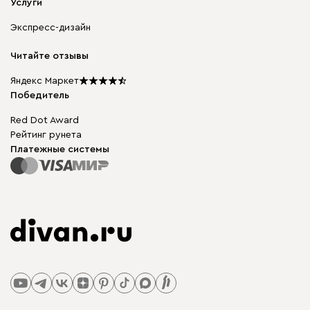
Мягкая мебель
Услуги
Доставка и оплата
Корпусная мебель
Гарантия, обмен и возврат
Экспресс-дизайн
Бескаркасная мебель
диван.клуб
Модульная мебель
Карьера
Читайте отзывы
Столы и стулья
Карта сайта
Подарочные сертификаты
Яндекс Маркет
Мы в прессе
Победитель
Red Dot Award
Рейтинг рунета
Платежные системы