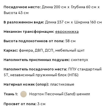
Посадочное место:
Длина 200 см
х
Глубина 60 см
х
Высота 43 см
В разложенном виде:
Длина 237 см
х
Ширина 160 см
092
100
230
380
684
Механизм трансформации:
еврокнижка
Высота подлокотников от пола:
58 см
Каркас:
фанера, ДВП, ДСП, мебельный щит
Наполнитель приспинных подушек:
синтепух
Наполнитель посадочного места:
ППУ стандартный
ST, независимый пружинный блок (НПБ)
Материал ножек (опор):
пластиковые
Ткань 1:
Нортон Песочный (Sand)
шенилл
Просвет от пола:
3 см