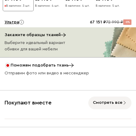
В наличии: 3 шт.
В наличии: 4 шт.
В наличии: 4 шт.
В наличии: 5 шт.
Ультра
67 151
72 990
8
Закажите образцы тканей
Выберите идеальный вариант
обивки для вашей мебели
Айвори (Ivory)
Горчичный
Коралловый
Минт (Mint)
Песо
Поможем подобрать ткань
(Mustard)
(Coral)
(Sand
Отправим фото или видео в мессенджер
Вертикаль
75 431
81 990
8
Покупают вместе
Смотреть все
000
490
795
910
930