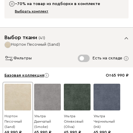
−70% на товар из подборки в комплекте
Выбрать комплект
Выбор ткани
(
41
)
Нортон Песочный (Sand)
Фильтры
Есть на складе
Базовая коллекция
От
65 990
Нортон
Ультра
Ультра
Ультра
Песочный
Дымчатый
Оливковый
Чернильный
(Sand)
(Smoke)
(Oliva)
(Ink)
69 990
65 990
65 990
65 990