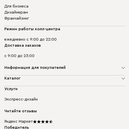
Для бизнеса
Дизайнерам
Франчайзинг
Режим работы колл-центра
ежедневно с 9:00 до 22:00
Доставка заказов
с 9:00 до 23:00
Информация для покупателей
О компании
Каталог
Адреса магазинов
Мягкая мебель
Услуги
Доставка и оплата
Корпусная мебель
Гарантия, обмен и возврат
Экспресс-дизайн
Бескаркасная мебель
диван.клуб
Модульная мебель
Карьера
Читайте отзывы
Столы и стулья
Карта сайта
Подарочные сертификаты
Яндекс Маркет
Мы в прессе
Победитель