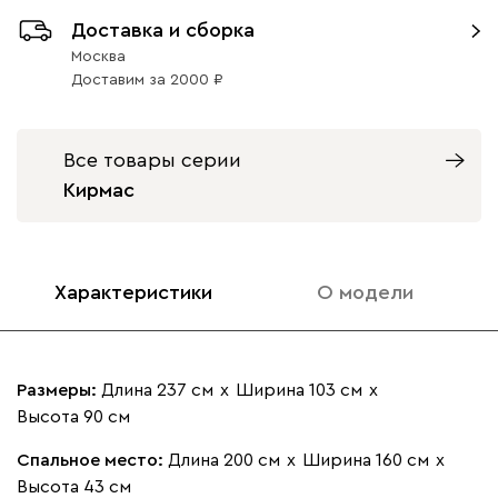
Доставка и сборка
Кларинс
82 791
89 990
8
Москва
Доставим
за
2000
Все товары серии
100
130
690
695
792
Кирмас
Альтеа
82 791
89 990
8
Характеристики
О модели
Размеры:
Длина 237 см
х
Ширина 103 см
х
Бежевый
Графит
Молочный
Серый
Высота 90 см
Спальное место:
Длина 200 см
х
Ширина 160 см
х
Вулли
82 791
89 990
8
Высота 43 см