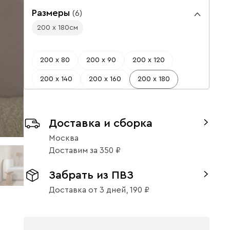
Размеры
(
6
)
200 х 180
см
200 х 80
200 х 90
200 х 120
200 х 140
200 х 160
200 х 180
Доставка и сборка
Москва
Доставим
за
350
Забрать из ПВЗ
Доставка от 3 дней,
190