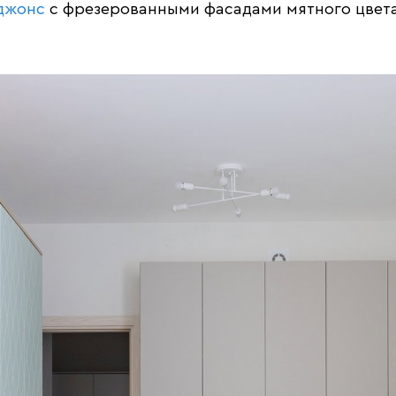
джонс
с фрезерованными фасадами мятного цвета