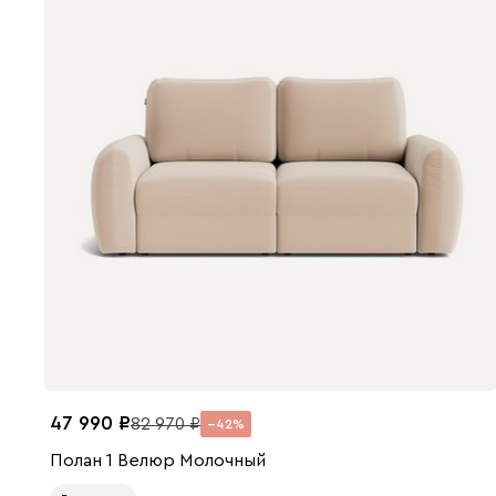
47 990
82 970
42
Полан 1 Велюр Молочный