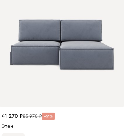
41 270
83 970
51
Этен