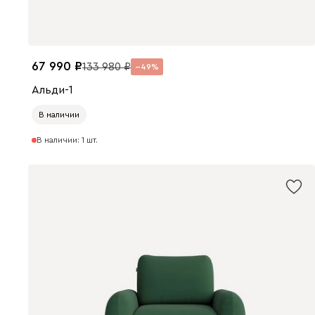
67 990
133 980
49
Альди-1
В наличии
В наличии: 1 шт.