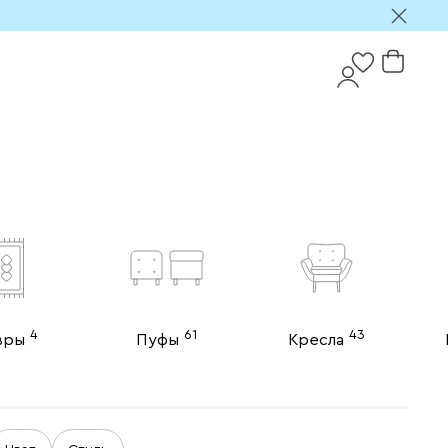
4
61
43
вры
Пуфы
Кресла