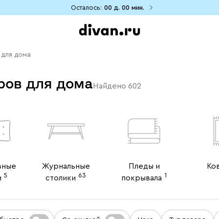
Осталось:
00 д.
00 мин.
 для дома
ров для дома
Найдено
602
вные
Журнальные
Пледы и
Ко
5
63
1
и
столики
покрывала