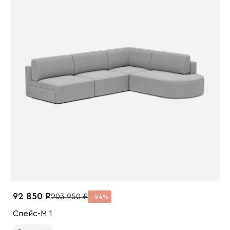
92 850
203 950
54
Спейс-М 1