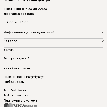
Режим работы колл-центра
ежедневно с 9:00 до 22:00
Доставка заказов
с 9:00 до 23:00
Информация для покупателей
О компании
Каталог
Адреса магазинов
Мягкая мебель
Услуги
Доставка и оплата
Корпусная мебель
Гарантия, обмен и возврат
Экспресс-дизайн
Бескаркасная мебель
диван.клуб
Модульная мебель
Карьера
Читайте отзывы
Столы и стулья
Карта сайта
Подарочные сертификаты
Яндекс Маркет
Мы в прессе
Победитель
Red Dot Award
Рейтинг рунета
Платежные системы