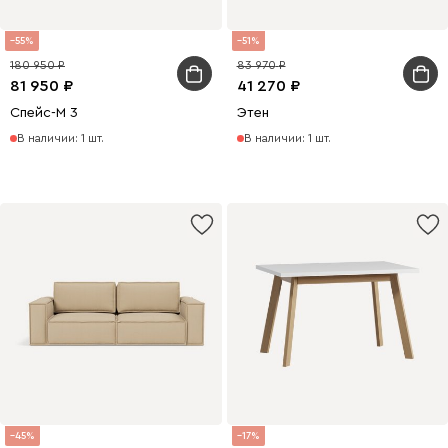
55
51
180 950
83 970
81 950
41 270
Спейс-М 3
Этен
В наличии: 1 шт.
В наличии: 1 шт.
45
17