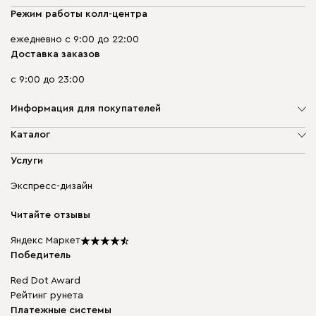
Режим работы колл-центра
ежедневно с 9:00 до 22:00
Доставка заказов
с 9:00 до 23:00
Информация для покупателей
О компании
Каталог
Адреса магазинов
Мягкая мебель
Услуги
Доставка и оплата
Корпусная мебель
Гарантия, обмен и возврат
Экспресс-дизайн
Бескаркасная мебель
диван.клуб
Модульная мебель
Карьера
Читайте отзывы
Столы и стулья
Карта сайта
Подарочные сертификаты
Яндекс Маркет
Мы в прессе
Победитель
Red Dot Award
Рейтинг рунета
Платежные системы