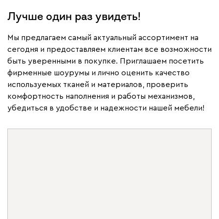
Лучше один раз увидеть!
Мы предлагаем самый актуальный ассортимент на
сегодня и предоставляем клиентам все возможности
быть уверенными в покупке. Приглашаем посетить
фирменные шоурумы и лично оценить качество
используемых тканей и материалов, проверить
комфортность наполнения и работы механизмов,
Дизайн‑проект в подарок
убедиться в удобстве и надежности нашей мебели!
Вернем его стоимость
Бонусы д
бонусами программы лояльности
Обновляйте 